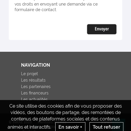
vos droits en envoyant une demande via ce
formulaire de contact.
Envoyer
NAVIGATION
Le projet
Les résultats
Les partenaires
Les financeurs
Les actualités
Ce site utilise des cookies afin de vous proposer des
vidéos, des boutons de partage, des remontées de
contenus de plateformes sociales et des contenus
© INRAE 2026
Mentions légales
www.inrae.fr
animés et interactifs.
En savoir +
Tout refuser
CGU
Crédits
Re